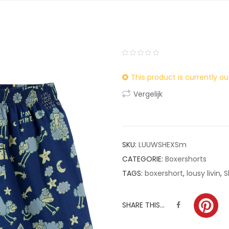
0
5
0
This product is currently ou
out
of
Vergelijk
based
on
customer
ratings
SKU:
LUUWSHEXSm
CATEGORIE:
Boxershorts
TAGS:
boxershort
,
lousy livin
,
S
SHARE THIS...