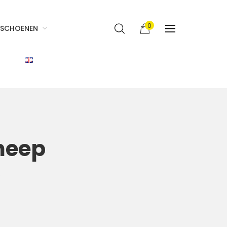
0
SCHOENEN
heep
p