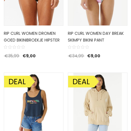
RIP CURL WOMEN DROMEN
RIP CURL WOMEN DAY BREAK
GOED BIKINIBROEKJE HIPSTER
SKIMPY BIKINI PANT
Oorspronkelijke prijs was: €35,99.
Huidige prijs is: €9,00.
Oorspronkelijke prijs w
Huidige prijs is:
€
35,99
€
9,00
€
34,99
€
9,00
DEAL
DEAL
AANBIEDING!
AANBIEDING!