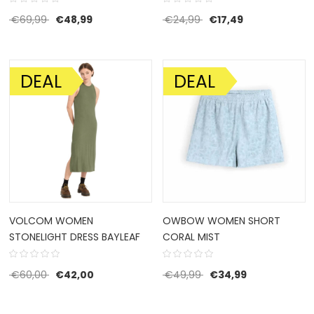
Oorspronkelijke prijs was: €69,99.
Huidige prijs is: €48,99.
Oorspronkelijke prijs w
Huidige prijs is
€
69,99
€
48,99
€
24,99
€
17,49
DEAL
DEAL
AANBIEDING!
AANBIEDING!
VOLCOM WOMEN
OWBOW WOMEN SHORT
STONELIGHT DRESS BAYLEAF
CORAL MIST
Oorspronkelijke prijs was: €60,00.
Huidige prijs is: €42,00.
Oorspronkelijke prijs 
Huidige prijs i
€
60,00
€
42,00
€
49,99
€
34,99