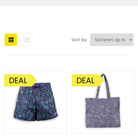
Sort by:
DEAL
DEAL
AANBIEDING!
AANBIEDING!