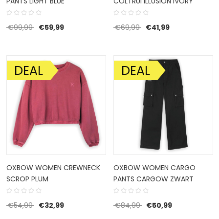
PANTS LIGHT BLUE
COLTRUI ILLUSION IVORY
Oorspronkelijke prijs was: €99,99.
Huidige prijs is: €59,99.
Oorspronkelijke prijs w
Huidige prijs is
€
99,99
€
59,99
€
69,99
€
41,99
DEAL
DEAL
AANBIEDING!
AANBIEDING!
OXBOW WOMEN CREWNECK
OXBOW WOMEN CARGO
SCROP PLUM
PANTS CARGOW ZWART
Oorspronkelijke prijs was: €54,99.
Huidige prijs is: €32,99.
Oorspronkelijke prijs 
Huidige prijs i
€
54,99
€
32,99
€
84,99
€
50,99