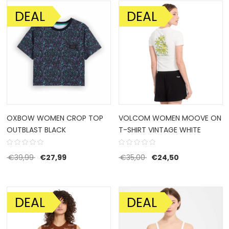
DEAL
DEAL
AANBIEDING!
AANBIEDING!
OXBOW WOMEN CROP TOP
VOLCOM WOMEN MOOVE ON
OUTBLAST BLACK
T-SHIRT VINTAGE WHITE
Oorspronkelijke prijs was: €39,99.
Huidige prijs is: €27,99.
Oorspronkelijke prijs w
Huidige prijs i
€
39,99
€
27,99
€
35,00
€
24,50
DEAL
DEAL
AANBIEDING!
AANBIEDING!