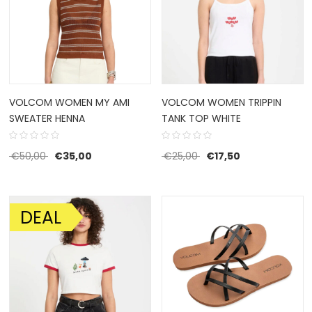
VOLCOM WOMEN MY AMI
VOLCOM WOMEN TRIPPIN
SWEATER HENNA
TANK TOP WHITE
Oorspronkelijke prijs was: €50,00.
Huidige prijs is: €35,00.
Oorspronkelijke prijs w
Huidige prijs is:
€
50,00
€
35,00
€
25,00
€
17,50
DEAL
AANBIEDING!