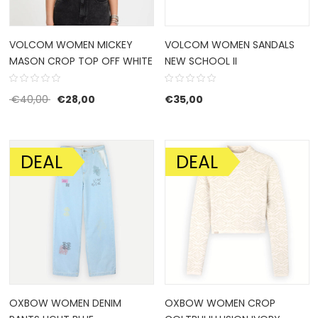
VOLCOM WOMEN MICKEY
VOLCOM WOMEN SANDALS
MASON CROP TOP OFF WHITE
NEW SCHOOL II
Oorspronkelijke prijs was: €40,00.
Huidige prijs is: €28,00.
€
40,00
€
28,00
€
35,00
DEAL
DEAL
AANBIEDING!
AANBIEDING!
OXBOW WOMEN DENIM
OXBOW WOMEN CROP