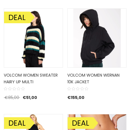
DEAL
AANBIEDING!
VOLCOM WOMEN SWEATER
VOLCOM WOMEN WERNAN
HAIRY UP MULTI
10K JACKET
Oorspronkelijke prijs was: €85,00.
Huidige prijs is: €51,00.
€
85,00
€
51,00
€
155,00
DEAL
DEAL
AANBIEDING!
AANBIEDING!