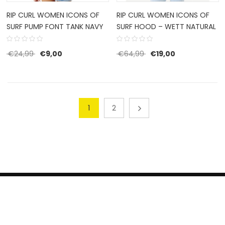
RIP CURL WOMEN ICONS OF
RIP CURL WOMEN ICONS OF
SURF PUMP FONT TANK NAVY
SURF HOOD – WETT NATURAL
Oorspronkelijke prijs was: €24,99.
Huidige prijs is: €9,00.
Oorspronkelijke prijs 
Huidige prijs is
€
24,99
€
9,00
€
64,99
€
19,00
1
2
HERROEPINGSRECHT
BETALEN EN VERZENDEN
CONTACT US
PRIVACY POLICY