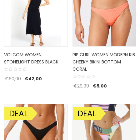
VOLCOM WOMEN
RIP CURL WOMEN MODERN RIB
STONELIGHT DRESS BLACK
CHEEKY BIKINI BOTTOM
CORAL
Oorspronkelijke prijs was: €60,00.
Huidige prijs is: €42,00.
€
60,00
€
42,00
Oorspronkelijke prijs w
Huidige prijs is:
€
29,99
€
9,00
DEAL
DEAL
AANBIEDING!
AANBIEDING!