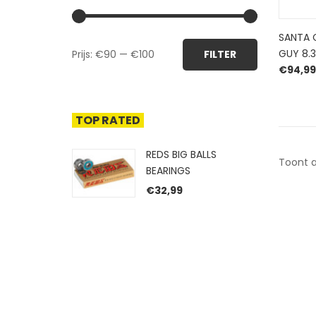
SANTA 
Min.
Max.
GUY 8.
Prijs:
€90
—
€100
FILTER
prijs
prijs
€
94,99
TOP RATED
REDS BIG BALLS
Toont a
BEARINGS
€
32,99