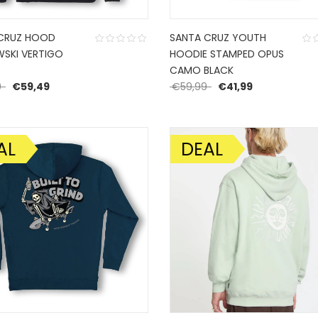
CRUZ HOOD
SANTA CRUZ YOUTH
SKI VERTIGO
HOODIE STAMPED OPUS
CAMO BLACK
Oorspronkelijke prijs was: €84,99.
Huidige prijs is: €59,49.
Oorspronkelijke prijs
Huidige prijs 
9
€
59,49
€
59,99
€
41,99
AL
DEAL
DING!
AANBIEDING!