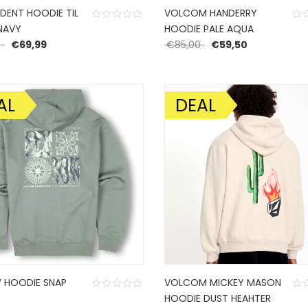
DENT HOODIE TIL
VOLCOM HANDERRY
NAVY
HOODIE PALE AQUA
Oorspronkelijke prijs was: €99,99.
Huidige prijs is: €69,99.
Oorspronkelijke prijs
Huidige prijs
9
€
69,99
€
85,00
€
59,50
AL
DEAL
DING!
AANBIEDING!
HOODIE SNAP
VOLCOM MICKEY MASON
HOODIE DUST HEAHTER