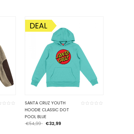
DEAL
AANBIEDING!
SANTA CRUZ YOUTH
HOODIE CLASSIC DOT
 was: €109,95.
 is: €65,97.
POOL BLUE
Oorspronkelijke prijs was: €54,99.
Huidige prijs is: €32,99.
€
54,99
€
32,99