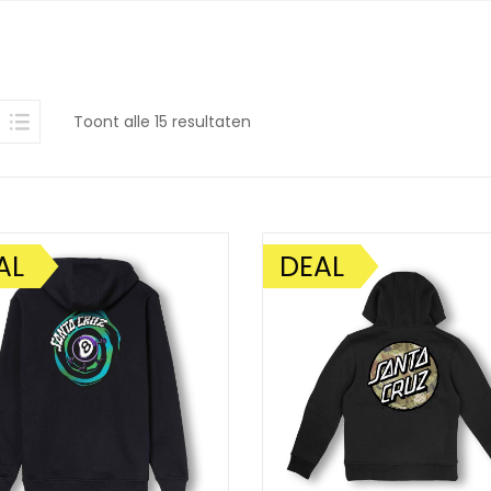
Gesorteerd
Toont alle 15 resultaten
op
nieuwste
AL
DEAL
DING!
AANBIEDING!