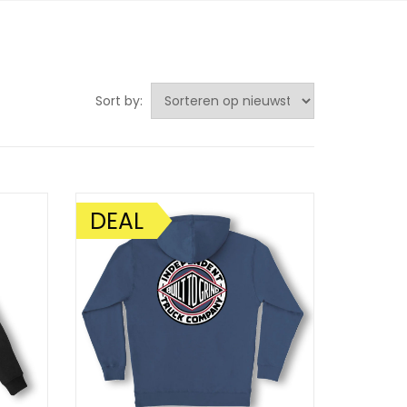
Sort by:
DEAL
AANBIEDING!