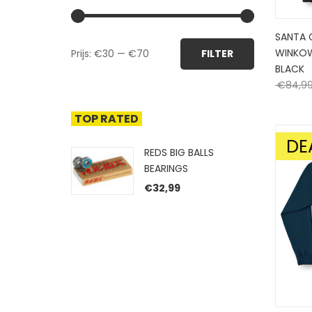
SANTA 
Min.
Max.
WINKOW
Prijs:
€30
—
€70
FILTER
prijs
prijs
BLACK
€
84,9
TOP RATED
DE
AANBIE
REDS BIG BALLS
BEARINGS
€
32,99