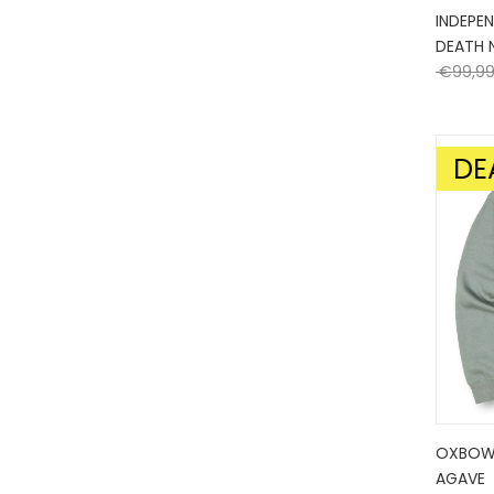
INDEPEN
DEATH 
€
99,9
DE
AANBIE
OXBOW 
AGAVE