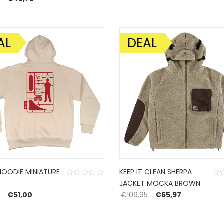
AL
DEAL
DING!
AANBIEDING!
HOODIE MINIATURE
KEEP IT CLEAN SHERPA
T
JACKET MOCKA BROWN
Oorspronkelijke prijs was: €85,00.
Huidige prijs is: €51,00.
Oorspronkelijke prijs
Huidige prijs
€
51,00
€
109,95
€
65,97