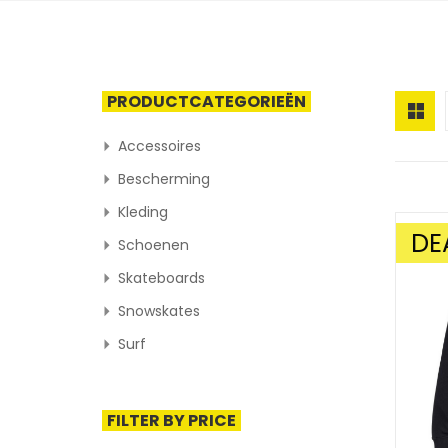
PRODUCTCATEGORIEËN
Accessoires
Bescherming
Kleding
DE
Schoenen
AANBIE
Skateboards
Snowskates
Surf
FILTER BY PRICE