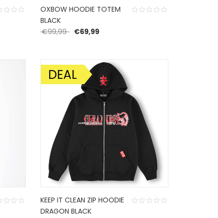
OXBOW HOODIE TOTEM
BLACK
 was: €85,00.
 is: €59,50.
Oorspronkelijke prijs was: €99,99.
Huidige prijs is: €69,99.
€
99,99
€
69,99
DEAL
AANBIEDING!
KEEP IT CLEAN ZIP HOODIE
DRAGON BLACK